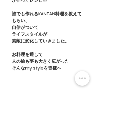
が作ったレシピ本
誰でも作れるKANTAN料理を教えて
もらい、
自信がついて
ライフスタイルが
素敵に変化していきました。
お料理を通して
人の輪も夢も大きく広がった
そんなmy styleを皆様へ
PRODUCT INFO
フルカラー 127ページ
RETURN & REFUND POLICY 返
73品目
品と返金
表紙は濡れても大丈夫
商品到着日より7日以内とさせていた
SHIPPING INFO 配送
だきます。